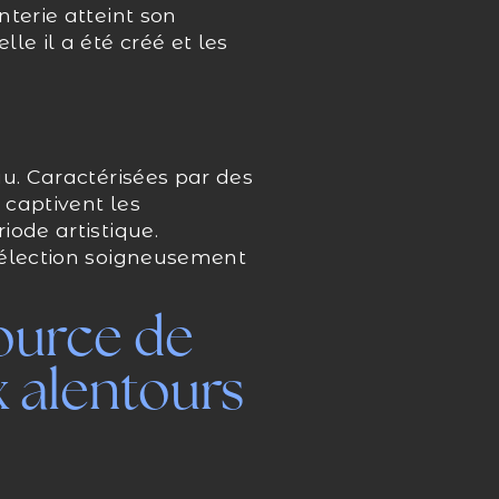
terie atteint son
le il a été créé et les
au. Caractérisées par des
 captivent les
iode artistique.
sélection soigneusement
ource de
x alentours