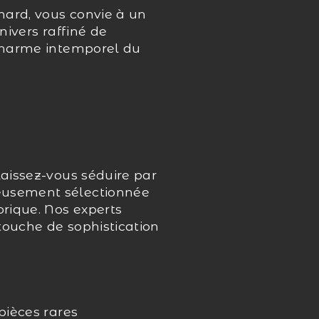
inard, vous convie à un
nivers raffiné de
 charme intemporel du
laissez-vous séduire par
neusement sélectionnée
orique. Nos experts
touche de sophistication
pièces rares