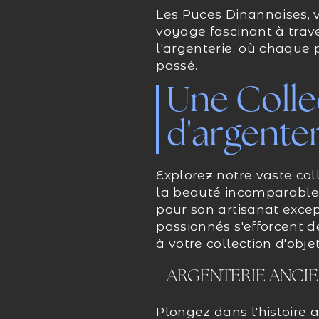
Les Puces Dinannaises, v
voyage fascinant à traver
l'argenterie, où chaque 
passé.
Une Colle
d'argente
Explorez notre vaste col
la beauté incomparable 
pour son artisanat excep
passionnés s'efforcent d
à votre collection d'obje
ARGENTERIE ANCI
Plongez dans l'histoire 