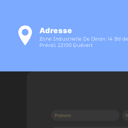
Adresse
Zone Industrielle De Dinan, 14 Bd d
Préval, 22100 Quévert