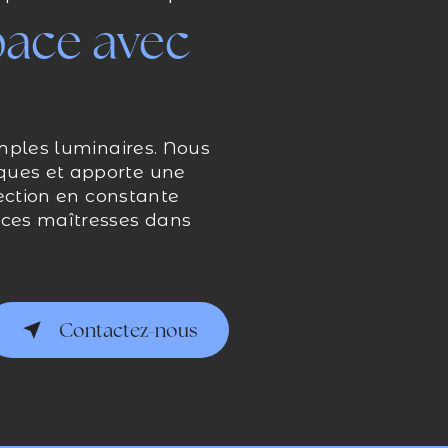
pace avec
imples luminaires. Nous
ques et apporte une
lection en constante
èces maîtresses dans
Contactez-nous