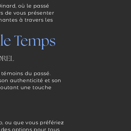
inard, où le passé
rs de vous présenter
nantes à travers les
 le Temps
OREL
 témoins du passé.
on authenticité et son
ajoutant une touche
, ou que vous préfériez
 des options pour tous