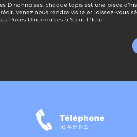
es Dinannaises, chaque tapis est une pièce d'hist
écit. Venez nous rendre visite et laissez-vous séd
z Les Puces Dinannaises à Saint-Malo.
Téléphone
e
02 96 85 19 22