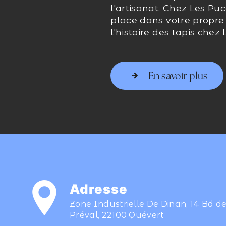
l'artisanat. Chez Les Puc
place dans votre propre r
l'histoire des tapis che
En savoir plus
Adresse
Zone Industrielle De Dinan, 14 Bd d
Préval, 22100 Quévert