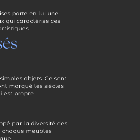
es porte en lui une
x qui caractérise ces
rtistiques.
sés
simples objets. Ce sont
 ont marqué les siècles
 est propre.
pé par la diversité des
e, chaque meubles
ique.