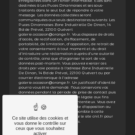
enregistrées dans un fichier informatisé. Elles sont
destinées à Les Puces Dinannaises et ses sous-
traitants dans le seul but de répondre à votre
message. Les données collectées seront
communiquées aux seuls destinataires suivants: Les
Puces Dinannaises Zone Industrielle De Dinan, 14
Bd de Préval, 22100 Quévert
galerie.occasion@orange.fr. Vous disposez de droits
d’accès, de rectification, d’effacement, de
portabilité, de limitation, d’opposition, de retrait de
votre consentement à tout moment et du droit
d’introduire une réclamation auprès d’une autorité
de contrôle, ainsi que d’organiser le sort de vos
données post-mortem. Vous pouvez exercer ces
droits par voie postale à l'adresse Zone Industrielle
De Dinan, 14 Bd de Préval, 22100 Quévert ou par
courrier électronique à l'adresse
galerie.occasion@orange.fr. Un justificatif d'identité
pourra vous être demandé. Nous conservons vos
données pendant la période de prise de contact puis
pendant la durée de prescription légale aux fins
probatoires et de gestion des contentieux. Vous avez
le droit de vous inscrire sur la liste d'opposition au
démarchage téléphonique, disponible à cette
adresse:
. Consultez le site cnil.fr pour
Bloctel.gouv.fr
Ce site utilise des cookies et
plus d’informations sur vos droits.
vous donne le contrôle sur
ceux que vous souhaitez
activer