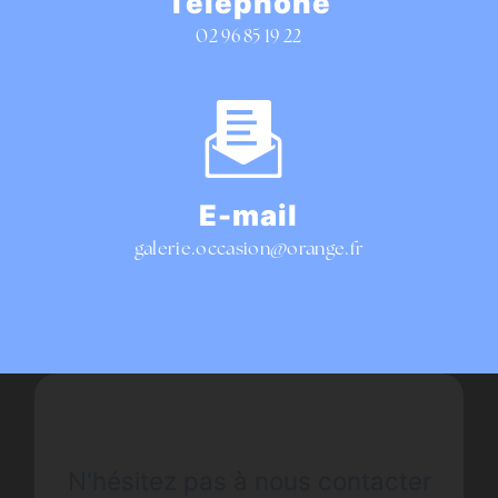
Téléphone
02 96 85 19 22
E-mail
galerie.occasion@orange.fr
N'hésitez pas à nous contacter