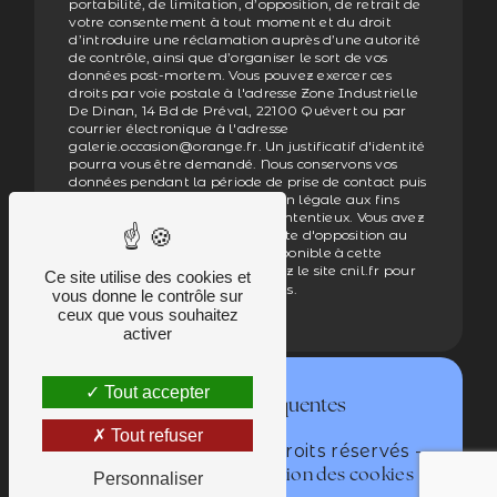
portabilité, de limitation, d’opposition, de retrait de
votre consentement à tout moment et du droit
d’introduire une réclamation auprès d’une autorité
de contrôle, ainsi que d’organiser le sort de vos
données post-mortem. Vous pouvez exercer ces
droits par voie postale à l'adresse Zone Industrielle
De Dinan, 14 Bd de Préval, 22100 Quévert ou par
courrier électronique à l'adresse
galerie.occasion@orange.fr. Un justificatif d'identité
pourra vous être demandé. Nous conservons vos
données pendant la période de prise de contact puis
pendant la durée de prescription légale aux fins
probatoires et de gestion des contentieux. Vous avez
le droit de vous inscrire sur la liste d'opposition au
démarchage téléphonique, disponible à cette
adresse:
. Consultez le site cnil.fr pour
Bloctel.gouv.fr
Ce site utilise des cookies et
plus d’informations sur vos droits.
vous donne le contrôle sur
ceux que vous souhaitez
activer
Tout accepter
Recherches fréquentes
Tout refuser
©
- 2026 - Tous droits réservés -
Vistalid
-
Mentions légales
Gestion des cookies
Personnaliser