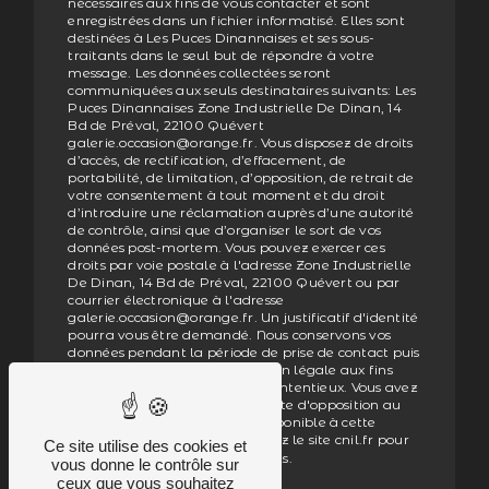
nécessaires aux fins de vous contacter et sont
enregistrées dans un fichier informatisé. Elles sont
destinées à Les Puces Dinannaises et ses sous-
traitants dans le seul but de répondre à votre
message. Les données collectées seront
communiquées aux seuls destinataires suivants: Les
Puces Dinannaises Zone Industrielle De Dinan, 14
Bd de Préval, 22100 Quévert
galerie.occasion@orange.fr. Vous disposez de droits
d’accès, de rectification, d’effacement, de
portabilité, de limitation, d’opposition, de retrait de
votre consentement à tout moment et du droit
d’introduire une réclamation auprès d’une autorité
de contrôle, ainsi que d’organiser le sort de vos
données post-mortem. Vous pouvez exercer ces
droits par voie postale à l'adresse Zone Industrielle
De Dinan, 14 Bd de Préval, 22100 Quévert ou par
courrier électronique à l'adresse
galerie.occasion@orange.fr. Un justificatif d'identité
pourra vous être demandé. Nous conservons vos
données pendant la période de prise de contact puis
pendant la durée de prescription légale aux fins
probatoires et de gestion des contentieux. Vous avez
le droit de vous inscrire sur la liste d'opposition au
démarchage téléphonique, disponible à cette
adresse:
. Consultez le site cnil.fr pour
Bloctel.gouv.fr
Ce site utilise des cookies et
plus d’informations sur vos droits.
vous donne le contrôle sur
ceux que vous souhaitez