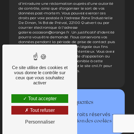
d’introduire une réclamation auprès d’une autorité
de contrôle, ainsi que d’organiser le sort de vos
données post-mortem. Vous pouvez exercer ces
droits par voie postale à l'adresse Zone Industrielle
De Dinan, 14 Bd de Préval, 22100 Quévert ou par
courrier électronique à l'adresse
galerie.occasion@orange.fr. Un justificatif d'identité
pourra vous être demandé. Nous conservons vos
données pendant la période de prise de contact puis
pendant la durée de prescription légale aux fins
probatoires et de gestion des contentieux. Vous avez
le droit de vous inscrire sur la liste d'opposition au
démarchage téléphonique, disponible à cette
adresse:
. Consultez le site cnil.fr pour
Bloctel.gouv.fr
Ce site utilise des cookies et
plus d’informations sur vos droits.
vous donne le contrôle sur
ceux que vous souhaitez
activer
Tout accepter
Recherches fréquentes
Tout refuser
©
- 2026 - Tous droits réservés -
Vistalid
-
Mentions légales
Gestion des cookies
Personnaliser