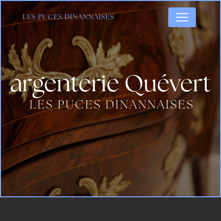
Panneau de gestion des cookies
LES PUCES DINANNAISES
argenterie Quévert
LES PUCES DINANNAISES