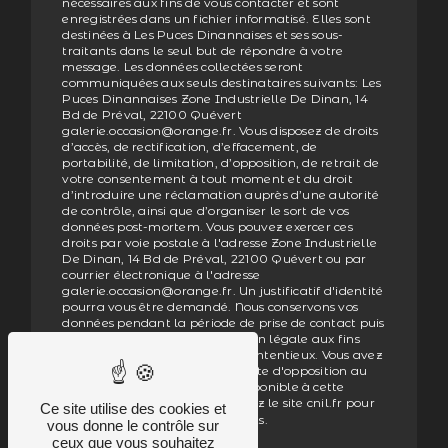
nécessaires aux fins de vous contacter et sont
enregistrées dans un fichier informatisé. Elles sont
destinées à Les Puces Dinannaises et ses sous-
traitants dans le seul but de répondre à votre
message. Les données collectées seront
communiquées aux seuls destinataires suivants: Les
Puces Dinannaises Zone Industrielle De Dinan, 14
Bd de Préval, 22100 Quévert
galerie.occasion@orange.fr. Vous disposez de droits
d’accès, de rectification, d’effacement, de
portabilité, de limitation, d’opposition, de retrait de
votre consentement à tout moment et du droit
d’introduire une réclamation auprès d’une autorité
de contrôle, ainsi que d’organiser le sort de vos
données post-mortem. Vous pouvez exercer ces
droits par voie postale à l'adresse Zone Industrielle
De Dinan, 14 Bd de Préval, 22100 Quévert ou par
courrier électronique à l'adresse
galerie.occasion@orange.fr. Un justificatif d'identité
pourra vous être demandé. Nous conservons vos
données pendant la période de prise de contact puis
pendant la durée de prescription légale aux fins
probatoires et de gestion des contentieux. Vous avez
le droit de vous inscrire sur la liste d'opposition au
démarchage téléphonique, disponible à cette
adresse:
. Consultez le site cnil.fr pour
Bloctel.gouv.fr
Ce site utilise des cookies et
plus d’informations sur vos droits.
vous donne le contrôle sur
ceux que vous souhaitez