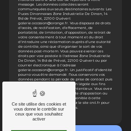
message. Les données collectées seront
communiquées aux seuls destinataires suivants: Les
Puces Dinannaises Zone Industrielle De Dinan, 14
Bd de Préval, 22100 Quévert
galerie.occasion@orange.fr. Vous disposez de droits
d’accès, de rectification, d’effacement, de
portabilité, de limitation, d’opposition, de retrait de
votre consentement à tout moment et du droit
d’introduire une réclamation auprès d’une autorité
de contrôle, ainsi que d’organiser le sort de vos
données post-mortem. Vous pouvez exercer ces
droits par voie postale à l'adresse Zone Industrielle
De Dinan, 14 Bd de Préval, 22100 Quévert ou par
courrier électronique à l'adresse
galerie.occasion@orange.fr. Un justificatif d'identité
pourra vous être demandé. Nous conservons vos
données pendant la période de prise de contact puis
pendant la durée de prescription légale aux fins
probatoires et de gestion des contentieux. Vous avez
le droit de vous inscrire sur la liste d'opposition au
démarchage téléphonique, disponible à cette
adresse:
. Consultez le site cnil.fr pour
Bloctel.gouv.fr
Ce site utilise des cookies et
plus d’informations sur vos droits.
vous donne le contrôle sur
ceux que vous souhaitez
activer