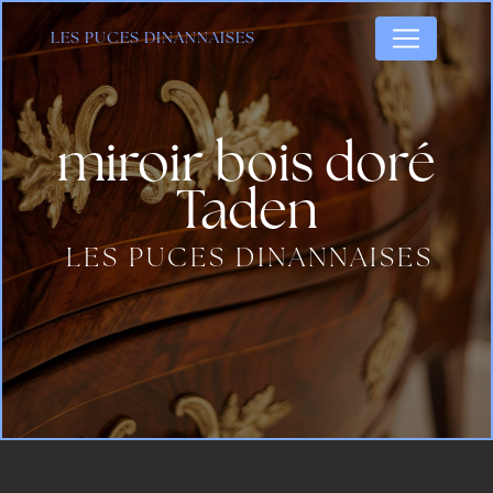
Panneau de gestion des cookies
LES PUCES DINANNAISES
miroir bois doré
Taden
LES PUCES DINANNAISES