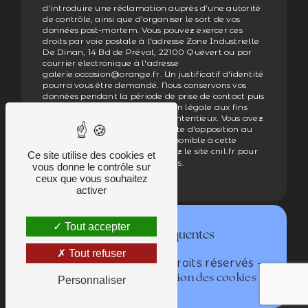
d’introduire une réclamation auprès d’une autorité
de contrôle, ainsi que d’organiser le sort de vos
données post-mortem. Vous pouvez exercer ces
droits par voie postale à l'adresse Zone Industrielle
De Dinan, 14 Bd de Préval, 22100 Quévert ou par
courrier électronique à l'adresse
galerie.occasion@orange.fr. Un justificatif d'identité
pourra vous être demandé. Nous conservons vos
données pendant la période de prise de contact puis
pendant la durée de prescription légale aux fins
probatoires et de gestion des contentieux. Vous avez
le droit de vous inscrire sur la liste d'opposition au
démarchage téléphonique, disponible à cette
adresse:
. Consultez le site cnil.fr pour
Bloctel.gouv.fr
Ce site utilise des cookies et
plus d’informations sur vos droits.
vous donne le contrôle sur
ceux que vous souhaitez
activer
Tout accepter
Recherches fréquentes
Tout refuser
©
- 2026 - Tous droits réservés -
Vistalid
-
Mentions légales
Gestion des cookies
Personnaliser